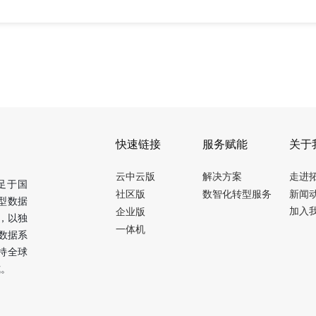
快速链接
服务赋能
关于
云中云版
解决方案
走进
立足于国
社区版
数智化转型服务
新闻
型数据
加入
企业版
S），以独
一体机
数据系
持全球
式。