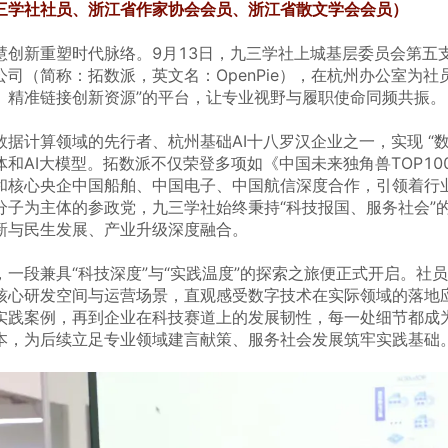
三学社社员、浙江省作家协会会员、浙江省散文学会会员）
慧创新重塑时代脉络。9月13日，九三学社上城基层委员会第五
司（简称：拓数派，英文名：OpenPie），在杭州办公室为社
、精准链接创新资源”的平台，让专业视野与履职使命同频共振。
据计算领域的先行者、杭州基础AI十八罗汉企业之一，实现 “数据
和AI大模型。拓数派不仅荣登多项如《中国未来独角兽TOP10
和核心央企中国船舶、中国电子、中国航信深度合作，引领着行
分子为主体的参政党，九三学社始终秉持“科技报国、服务社会”
新与民生发展、产业升级深度融合。
一段兼具“科技深度”与“实践温度”的探索之旅便正式开启。社
核心研发空间与运营场景，直观感受数字技术在实际领域的落地
实践案例，再到企业在科技赛道上的发展韧性，每一处细节都成
本，为后续立足专业领域建言献策、服务社会发展筑牢实践基础