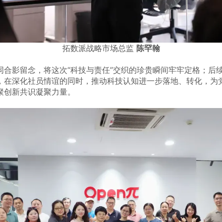
拓数派战略市场总监 
陈罕翰
同合影留念，将这次“科技与责任”交织的珍贵瞬间牢牢定格；后
，在深化社员情谊的同时，推动科技认知进一步落地、转化，为
聚创新共识凝聚力量。