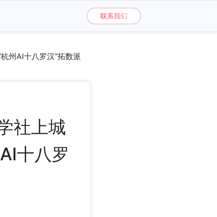
联系我们
州AI十八罗汉”拓数派
学社上城
AI十八罗