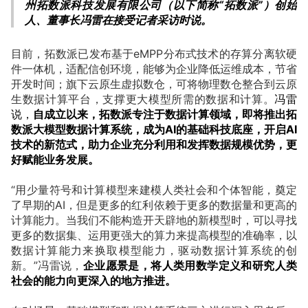
州拓数派科技发展有限公司（以下简称“拓数派”）创始
人、董事长冯雷在接受记者采访时说。
目前，拓数派已发布基于eMPP分布式技术的存算分离软硬
件一体机，适配信创环境，能够为企业降低运维成本，节省
开发时间；旗下云原生虚拟数仓，可将物理数仓整合到云原
生数据计算平台，支撑更大模型所需的数据和计算。
冯雷
说，
自成立以来，拓数派专注于数据计算领域，即将推出拓
数派大模型数据计算系统，成为AI的基础科技底座，开启AI
技术的新范式，助力企业充分利用和发挥数据规模优势，更
好赋能业务发展。
“用少量符号和计算模型来建模人类社会和个体智能，奠定
了早期的AI，但是更多的红利依赖于更多的数据量和更高的
计算能力。当我们不能构造开天辟地的新模型时，可以寻找
更多的数据集、运用更强大的算力来提高模型的准确率，以
数据计算能力来换取模型能力，驱动数据计算系统的创
新。”冯雷说，
企业愿景是，将人类用数学定义和研究人类
社会的能力向更深入的地方推进。