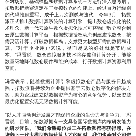
在对场景、基础模型和数据计算系统三方进行深入思考后，
拓数派把新赛道定在了虚拟数仓的创建上。经过百万行级别
的代码推倒重写、成千上万次测试与迭代，今年3月，拓数
派正式推出数据计算系统的计算引擎，提出数仓虚拟化的技
术理念。新一代云原生数仓虚拟化技术可将物理数仓整合到
云原生数据计算平台，根据数据授权动态创建虚拟数仓，按
需灵活计算，打破数据孤岛，支撑更大模型所需的数据和计
算。“对于企业用户来说，显而易见的好处就是节约成
本。”冯雷说，数仓虚拟服务技术将存储和计算分开，能够
数量级地降低数仓硬件和维护成本、打开数据计算资源利用
空间。
冯雷表示，随着数据计算引擎虚拟数仓产品与服务日趋成
熟，拓数派将持续为企业提供基于云数仓数字化的解决方
案，助力企业建立以数据资产为核心的竞争优势，以云资源
最优化配置实现无限数据计算可能。
“以人才驱动创新发展才能保持企业的生命力与竞争力。”冯
雷说，目前，拓数派拥有一支具备国际数据库内核研发能力
的研发团队。“
我们希望每位员工在拓数派都有获得感。在
培养下一代大模型数据计算人才的同时，我们也会对公司进