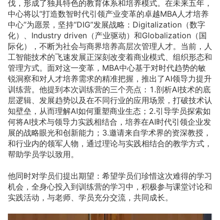
伐，形成了独具特色的教育体系和培养模式。在未来五年，
中心将以“打造数智时代引领产业变革的卓越MBA人才培养
中心”为愿景，坚持“DIG”发展战略：Digitalization（数字
化）、Industry driven（产业驱动）和Globalization（国
际化），不断为社会与商界培养高层次管理人才。当前，人
工智能技术的飞速发展正深刻改变着商业模式、组织形态和
管理方式。面对这一变革，MBA中心基于对时代趋势的敏
锐洞察和对人才培养需求的精准把握，推出了AI领导力提升
训练营。他提到本次训练营的三个亮点：1.剖析AI技术的底
层逻辑、发展趋势以及在不同行业的应用场景，打破技术认
知壁垒，从而理解AI如何重塑商业生态；2.引导学员探索如
何将AI技术与领导力实践相结合，培养在AI时代引领企业发
展的战略眼光和创新能力；3.邀请来自学术界的资深教授，
和行业内的领军人物，通过理论与实践相结合的教学方式，
帮助学员学以致用。
他同时对学员们提出期望：希望学员们珍惜这次难得的学习
机会，全身心投入到训练营的学习中，积极参与课堂讨论和
实践活动，与老师、学员充分交流，共同成长。