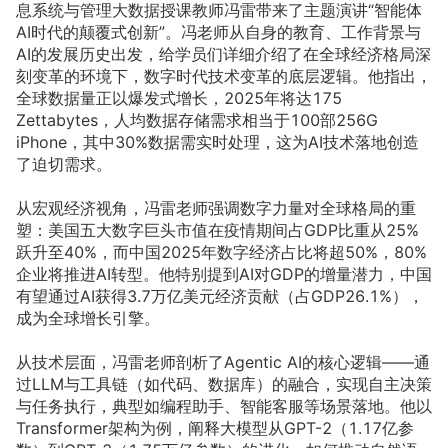
息系统与管理大数据授课教师冯雷带来了主题演讲“智能体
AI时代的颠覆式创新”。冯老师从自身的教育、工作背景与
AI的发展历史出发，给学员们详细介绍了在全球经济格局深
刻变革的环境下，数字时代技术变革的底层逻辑。他指出，
全球数据量正以爆发式增长，2025年将达175 
Zettabytes，人均数据存储需求相当于100部256G 
iPhone，其中30%数据需实时处理，这为AI技术落地创造
了迫切需求。
从宏观经济视角，冯雷老师强调数字力量对全球格局的重
塑：美国五大数字巨头市值在疫情期间占GDP比重从25%
跃升至40%，而中国2025年数字经济占比将超50%，80%
企业将推进AI转型。他特别提到AI对GDP的增量潜力，中国
有望通过AI获得3.7万亿美元经济贡献（占GDP26.1%），
成为全球增长引擎。
从技术层面，冯雷老师剖析了Agentic AI的核心逻辑——通
过LLM与工具链（如代码、数据库）的融合，实现自主决策
与任务执行，典型如编程助手、智能客服等场景落地。他以
Transformer架构为例，阐释大模型从GPT-2（1.17亿参