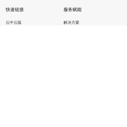
快速链接
服务赋能
云中云版
解决方案
社区版
数智化转型服务
企业版
一体机
关于我们
法律与合规
走进拓数派
隐私政策
新闻动态
Cookie政策
加入我们
安全与合规
联系我们
公司电话
0571-22936974
商务与媒体合作