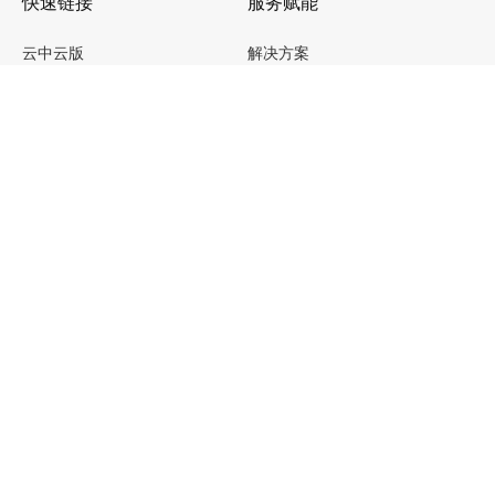
快速链接
服务赋能
云中云版
解决方案
社区版
数智化转型服务
企业版
一体机
关于我们
法律与合规
走进拓数派
隐私政策
新闻动态
Cookie政策
加入我们
安全与合规
联系我们
公司电话
0571-22936974
商务与媒体合作
market@openpie.com