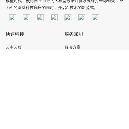
模型时代，使得自主可控的大模型数据计算系统保持全球领先，成
为AI的基础科技底座的同时，开启AI技术的新范式。
快速链接
服务赋能
云中云版
解决方案
社区版
数智化转型服务
企业版
一体机
关于我们
法律与合规
走进拓数派
隐私政策
新闻动态
Cookie政策
加入我们
安全与合规
联系我们